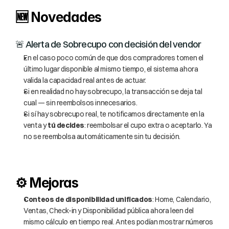
🆕 Novedades
🚨 Alerta de Sobrecupo con decisión del vendor
En el caso poco común de que dos compradores tomen el 
último lugar disponible al mismo tiempo, el sistema ahora 
valida la capacidad real antes de actuar.
Si en realidad no hay sobrecupo, la transacción se deja tal 
cual — sin reembolsos innecesarios.
Si sí hay sobrecupo real, te notificamos directamente en la 
venta y 
tú decides
: reembolsar el cupo extra o aceptarlo. Ya 
no se reembolsa automáticamente sin tu decisión.
⚙️ Mejoras
Conteos de disponibilidad unificados
: Home, Calendario, 
Ventas, Check-in y Disponibilidad pública ahora leen del 
mismo cálculo en tiempo real. Antes podían mostrar números 