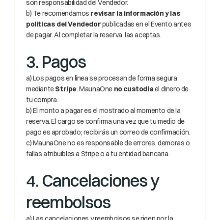
son responsabilidad del Vendedor.
b) Te recomendamos 
revisar la información y las 
políticas del Vendedor
 publicadas en el Evento antes 
de pagar. Al completar la reserva, las aceptas.
3. Pagos
a) Los pagos en línea se procesan de forma segura 
mediante 
Stripe
. MaunaOne 
no custodia
 el dinero de 
tu compra.
b) El monto a pagar es el mostrado al momento de la 
reserva. El cargo se confirma una vez que tu medio de 
pago es aprobado; recibirás un correo de confirmación.
c) MaunaOne no es responsable de errores, demoras o 
fallas atribuibles a Stripe o a tu entidad bancaria.
4. Cancelaciones y 
reembolsos
a) Las cancelaciones y reembolsos se rigen por la 