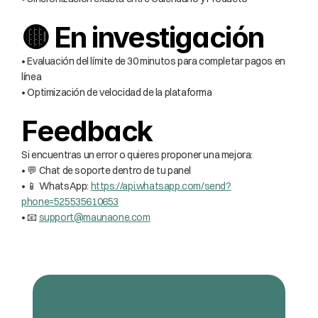
🟡 En investigación
• Evaluación del límite de 30 minutos para completar pagos en 
línea
• Optimización de velocidad de la plataforma
Feedback
Si encuentras un error o quieres proponer una mejora:
• 💬 Chat de soporte dentro de tu panel
• 📱 WhatsApp: 
https://api.whatsapp.com/send?
phone=525535610653
• 📧 
support@maunaone.com