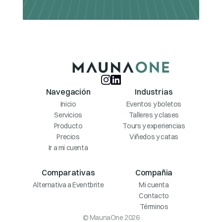
Navegación
Industrias
Inicio
Eventos y boletos
Servicios
Talleres y clases
Producto
Tours y experiencias
Precios
Viñedos y catas
Ir a mi cuenta
Comparativas
Compañia
Alternativa a Eventbrite
Mi cuenta
Contacto
Términos
© MaunaOne 2026